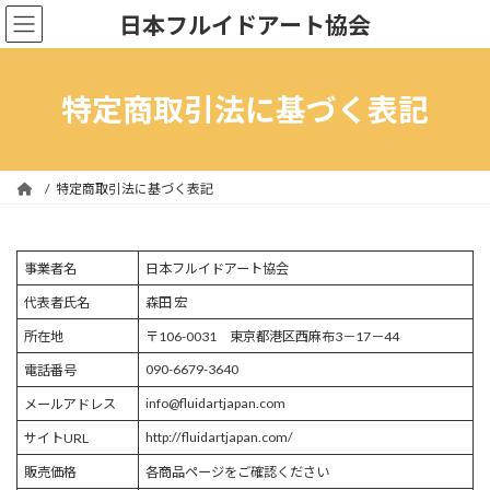
コ
ナ
日本フルイドアート協会
ン
ビ
テ
ゲ
ン
ー
ツ
シ
特定商取引法に基づく表記
へ
ョ
ス
ン
キ
に
ッ
移
特定商取引法に基づく表記
プ
動
事業者名
日本フルイドアート協会
代表者氏名
森田 宏
所在地
〒106-0031 東京都港区西麻布3－17－44
090-6679-3640
電話番号
info@fluidartjapan.com
メールアドレス
http://fluidartjapan.com/
サイトURL
販売価格
各商品ページをご確認ください